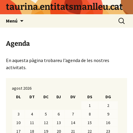
Vés
taurina.entitatsmanlleu.cat
al
contingut
Cerca:
Menú
Agenda
En aquesta pàgina trobareu l’agenda de les nostres
activitats.
agost 2026
DL
DT
DC
DJ
DV
DS
DG
1
2
3
4
5
6
7
8
9
10
11
12
13
14
15
16
17
18
19
20
21
22
23