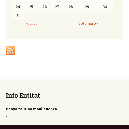
24
25
26
27
28
29
30
31
« juliol
setembre »
Info Entitat
Penya taurina manlleuenca
,